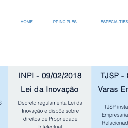
contato@campedelli.com.br
HOME
PRINCIPLES
ESPECIALTIES
NEWS
INPI - 09/02/2018
TJSP - 
Lei da Inovação
Varas E
S
Decreto regulamenta Lei da
TJSP insta
s
Inovação e dispõe sobre
Empresariai
direitos de Propriedade
Relacionad
Intelectual