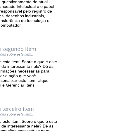
 questionamento do atual
riedade Intelectual e o papel
responsável pelo registro de
s, desenhos industriais,
ansferência de tecnologia e
computador.
u segundo item
ões sobre este item..
 este item. Sobre o que é este
á de interessante nele? Dê às
ormações necessárias para
mar a ação que você
sonalizar este item, clique
r e Gerenciar Itens.
u terceiro item
ões sobre este item..
 este item. Sobre o que é este
á de interessante nele? Dê às
ormações necessárias para