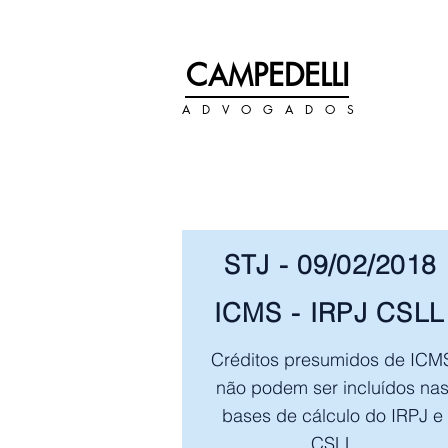
+55 11 3122-0070
C
PEDELLI
AM
A D V O G A D O S
STJ - 09/02/2018
ICMS - IRPJ CSLL
Créditos presumidos de ICM
não podem ser incluídos na
bases de cálculo do IRPJ e
CSLL