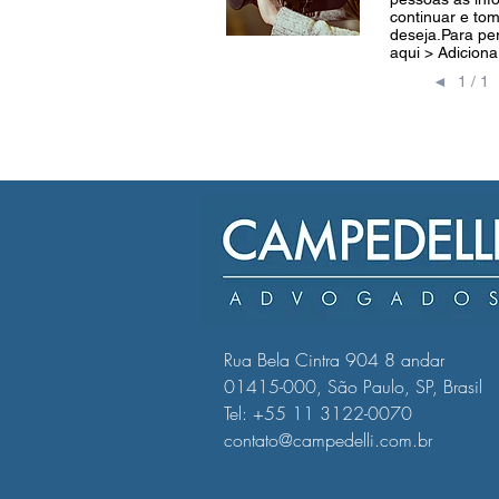
continuar e to
deseja.Para per
aqui > Adiciona
◄
1 / 1
​​Rua Bela Cintra 904 8 andar
01415-000, São Paulo, SP, Brasil​
Tel: +55 11 3122-0070
contato@campedelli.com.br