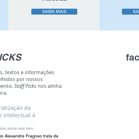
SAIBA MAIS
SA
ICKS
fa
s, textos e informações
olhidos por nossos
mento.
Staff Picks
nos alinha
ra.
ratização da
 Intelectual é
ões sobre este item..
io Alexandre Fragoso trata da