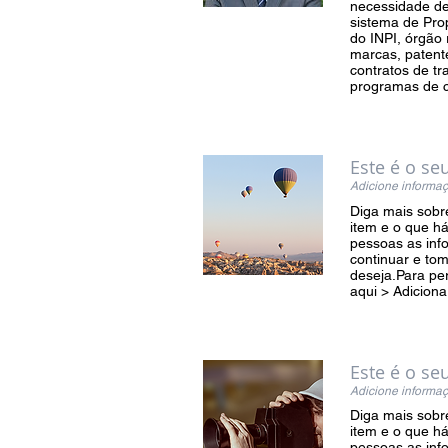
necessidade de
sistema de Prop
do INPI, órgão 
marcas, patente
contratos de tr
programas de 
Este é o se
Adicione informaç
Diga mais sobre
item e o que h
pessoas as inf
continuar e to
deseja.Para per
aqui > Adiciona
Este é o se
Adicione informaç
Diga mais sobre
item e o que h
pessoas as inf