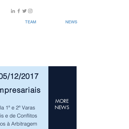
PT
|
ENG
TEAM
NEWS
05/12/2017
mpresariais
MORE
la 1ª e 2ª Varas
NEWS
s e de Conflitos
os à Arbitragem