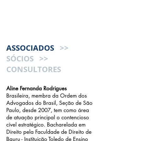
Pessoas são nossos principais ativos.
Virtudes nos mantém unidos. Pessoas e
virtudes nos constroem e mantém
alertas.
ASSOCIADOS
>>
SÓCIOS
>>
CONSULTORES
Aline Fernanda Rod
rigues
Brasileira, membra da Ordem dos
Advogados do Brasil, Seção de São
Paulo, desde 2007, tem como área
de atuação principal o contencioso
cível estratégico. Bacharelada em
Direito pela Faculdade de Direito de
Bauru - Instituição Toledo de Ensino