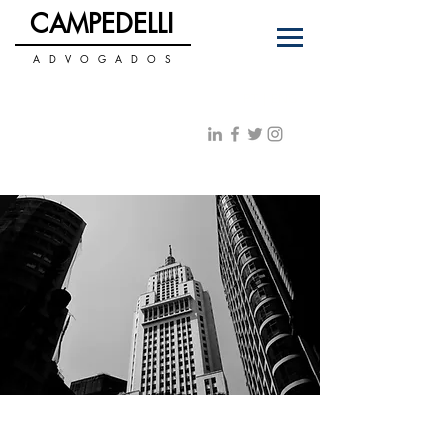
C
PEDELLI
AM
A D V O G A D O S
+55 11 3122-0070
PT
|
ENG
contato@campedelli.com.br
EQUIPE