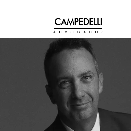
+55 11 3122-0070
C
PEDELLI
AM
A D V O G A D O S