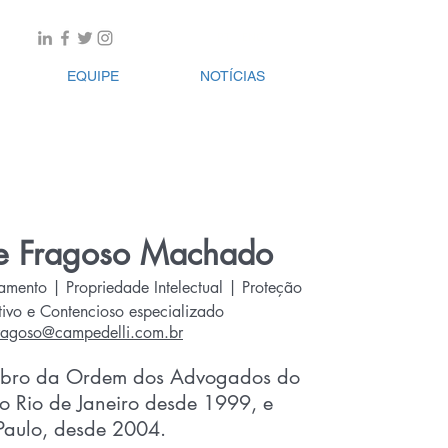
PT
|
ENG
EQUIPE
NOTÍCIAS
e Fragoso Machado
iamento | Propriedade Intelectual | Proteção
ivo e Contencioso especializado
fragoso@campedelli.com.br
embro da Ordem dos Advogados do
do Rio de Janeiro desde 1999, e
Paulo, desde 2004.