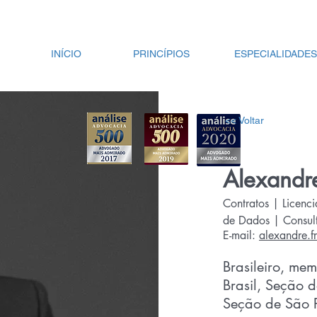
contato@campedelli.com.br
INÍCIO
PRINCÍPIOS
ESPECIALIDADES
<< Voltar
Alexandr
Contratos | Licenc
de Dados | Consult
E-mail:
alexandre.
Brasileiro, m
Brasil, Seção 
Seção de São 