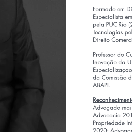
Formado em Dir
Especialista em
pela PUC-Rio (
Tecnologias pe
Direito Comerc
Professor do C
Inovação da U
Especializaçã
da Comissão d
ABAPI.
Reconheciment
Advogado mais
Advocacia 201
Propriedade Int
2020: Advogad